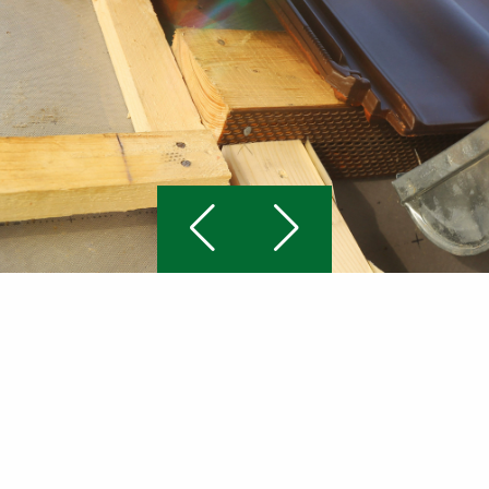
ANGEBOT
Nachdem wir alle Details besprochen haben,
erstellen wir ein transparentes Angebot, das alle
Aspekte des Projekts umfasst. Dabei legen wir
Wert auf Klarheit und Verständlichkeit, damit Sie
genau wissen, was Sie erwartet.
>
BAUAUSFÜHRUNG
KONTAKT
Während der Bauausführung sorgen wir dafür,
dass Ihr Projekt termingerecht und nach höchsten
die INSTANDHALTER
Qualitätsstandards umgesetzt wird. Nach