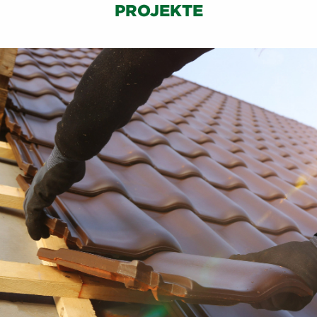
PROJEKTE
PROJEKTBESICHTIGUNG
Unsere Experten nehmen sich Zeit für eine
gründliche Projektbesichtigung, um Ihre
Bedürfnisse und Anforderungen zu verstehen. In
der anschließenden Besprechung erörtern wir
gemeinsam Ihre Vorstellungen und entwickeln
eine maßgeschneiderte Lösung, die Ihren
Anforderungen entspricht.